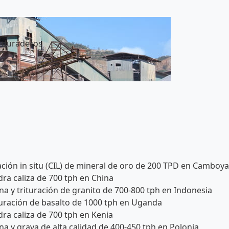
y duraderos
iación in situ (CIL) de mineral de oro de 200 TPD en Camboya
ra caliza de 700 tph en China
a y trituración de granito de 700-800 tph en Indonesia
turación de basalto de 1000 tph en Uganda
ra caliza de 700 tph en Kenia
a y grava de alta calidad de 400-450 tph en Polonia