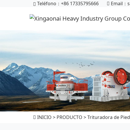
Teléfono：+86 17335795666
Email：
s
INICIO
>
PRODUCTO
>
Trituradora de Pie