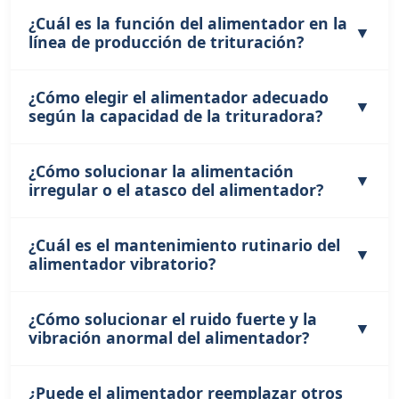
pernos sueltos.
¿Cuál es la función del alimentador en la
línea de producción de trituración?
¿Cómo elegir el alimentador adecuado
Transmite materiales de forma uniforme y
según la capacidad de la trituradora?
cuantitativa a las trituradoras u otros equipos,
evita la alimentación irregular, obstrucciones y
daños en el equipo, garantizando el
¿Cómo solucionar la alimentación
La capacidad de procesamiento del alimentador
funcionamiento estable de toda la línea de
irregular o el atasco del alimentador?
debe ser un 10%–20% mayor que la capacidad
producción.
nominal de la trituradora para garantizar una
alimentación suficiente y estable sin afectar la
¿Cuál es el mantenimiento rutinario del
Ajustar la amplitud y frecuencia de vibración,
eficiencia de producción.
alimentador vibratorio?
limpiar materiales obstruidos, controlar el
tamaño de partícula de alimentación, revisar si el
motor vibratorio funciona normalmente y
¿Cómo solucionar el ruido fuerte y la
Revisar regularmente la lubricación del motor
mantener desobstruida la boca de alimentación.
vibración anormal del alimentador?
vibratorio, el apriete de los pernos, el estado de
los muelles y la corriente del motor. Limpiar
materiales adheridos y reemplazar piezas
¿Puede el alimentador reemplazar otros
Revisar si los pernos están sueltos, los muelles