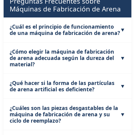
Preguntas Frecuentes sobre
excesiva, desgaste de los revestimientos y
Máquinas de Fabricación de Arena
reducción de la eficiencia de molienda.
¿Cuál es el principio de funcionamiento
de una máquina de fabricación de arena?
¿Cómo elegir la máquina de fabricación
La máquina de fabricación de arena usa
de arena adecuada según la dureza del
impulsores de rotación alta velocidad para lanzar
material?
los materiales a gran velocidad. Los materiales
chocan entre sí o impactan contra el
revestimiento interior de la cámara de trituración,
¿Qué hacer si la forma de las partículas
Para materiales blandos como la piedra caliza, se
logrando la trituración y conformación para
de arena artificial es deficiente?
puede usar una máquina de fabricación de arena
producir arena artificial calificada.
general. Para materiales duros como cantos
rodados, granito y basalto, es más adecuada una
¿Cuáles son las piezas desgastables de la
Se puede ajustar la cantidad de alimentación,
máquina de fabricación de arena de impacto de
máquina de fabricación de arena y su
revisar y reemplazar impulsores o revestimientos
eje vertical de alta eficiencia y alta resistencia al
ciclo de reemplazo?
desgastados, controlar el tamaño de partícula de
desgaste.
alimentación dentro del rango requerido y