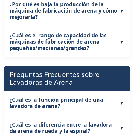
optimizar la velocidad del impulsor para mejorar
¿Por qué es baja la producción de la
Las principales piezas desgastables incluyen
la forma de las partículas de arena.
máquina de fabricación de arena y cómo
impulsores, bloques de desgaste y
mejorarla?
revestimientos. En condiciones de trabajo
normales, el ciclo de reemplazo es de 1 a 3 meses,
según las propiedades del material y las horas de
¿Cuál es el rango de capacidad de las
La baja producción puede deberse a alimentación
trabajo diarias.
máquinas de fabricación de arena
irregular, piezas internas desgastadas, tamaño de
pequeñas/medianas/grandes?
alimentación irracional o potencia del motor
insuficiente. Soluciones: garantizar una
alimentación uniforme, reemplazar piezas
Máquinas pequeñas: 10–50 t/h; Medianas: 50–150
desgastadas y ajustar el tamaño de alimentación
Preguntas Frecuentes sobre
t/h; Grandes: 150–300 t/h y superiores, para líneas
a los requisitos del equipo.
Lavadoras de Arena
de producción de arena a gran escala.
¿Cuál es la función principal de una
lavadora de arena?
¿Cuál es la diferencia entre la lavadora
Principalmente elimina barro, polvo e impurezas
de arena de rueda y la espiral?
de la arena artificial, mejora la limpieza de la