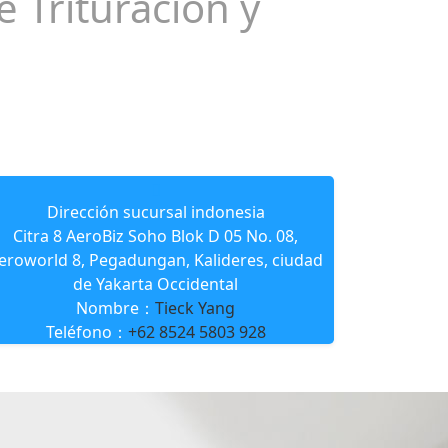
 Trituración y
Dirección sucursal indonesia
Citra 8 AeroBiz Soho Blok D 05 No. 08,
eroworld 8, Pegadungan, Kalideres, ciudad
de Yakarta Occidental
Nombre：
Tieck Yang
Teléfono：
+62 8524 5803 928