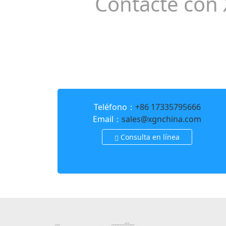
Contacte con 
Teléfono：
+86 17335795666
Email：
sales@xgnchina.com
Consulta en línea