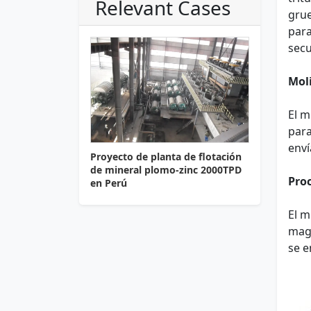
Relevant Cases
grue
para
secu
Mol
El m
para
enví
Proyecto de planta de flotación
de mineral plomo-zinc 2000TPD
Pro
en Perú
El m
magn
se e