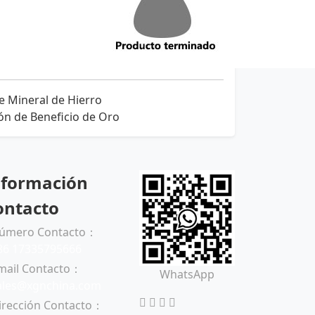
e Mineral de Hierro
ón de Beneficio de Oro
nformación
ontacto
úmero Contacto：
86 17335795666
mail Contacto：
WhatsApp
ales@xgnchina.com
irección Contacto：