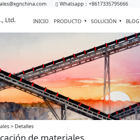
ales@xgnchina.com
Whatsapp：+8617335795666
INICIO
PRODUCTO
SOLUCIÓN
BLOG
ales
> Detalles
icación de materiales