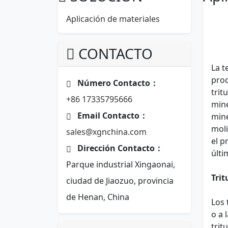
Aplicación de materiales
CONTACTO
La t
proc
Número Contacto：
trit
+86 17335795666
mine
Email Contacto：
mine
moli
sales@xgnchina.com
el p
Dirección Contacto：
últi
Parque industrial Xingaonai,
Trit
ciudad de Jiaozuo, provincia
de Henan, China
Los 
o a 
trit