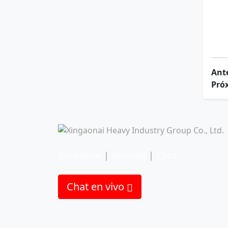
Ant
Pró
Introducir
|
Atender
|
Caso
Chat en vivo