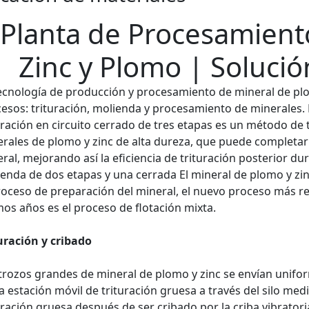
Planta de Procesamient
Zinc y Plomo | Solució
ecnología de producción y procesamiento de mineral de plo
esos: trituración, molienda y procesamiento de minerales. D
uración en circuito cerrado de tres etapas es un método d
rales de plomo y zinc de alta dureza, que puede completar la
ral, mejorando así la eficiencia de trituración posterior dur
enda de dos etapas y una cerrada El mineral de plomo y 
roceso de preparación del mineral, el nuevo proceso más r
mos años es el proceso de flotación mixta.
uración y cribado
trozos grandes de mineral de plomo y zinc se envían unifo
la estación móvil de trituración gruesa a través del silo med
uración gruesa después de ser cribado por la criba vibratori